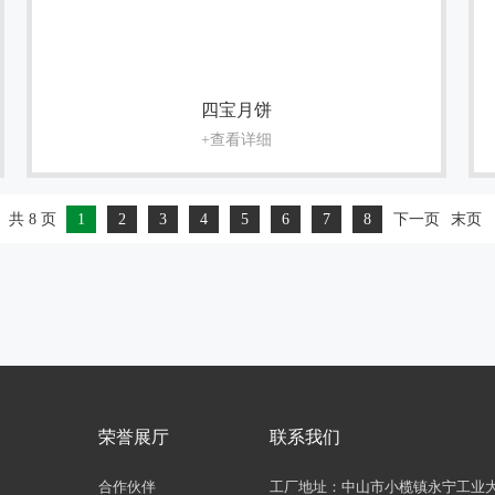
四宝月饼
+查看详细
共 8 页
1
2
3
4
5
6
7
8
下一页
末页
荣誉展厅
联系我们
合作伙伴
工厂地址：中山市小榄镇永宁工业大