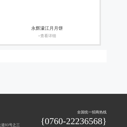
永辉濠江月月饼
+查看详细
全国统一招商热线
{0760-22236568}
道93号之三