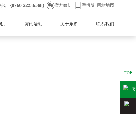


{0760-22236568}
官方微信
手机版
网站地图
热线：
展厅
资讯活动
关于永辉
联系我们
TOP
客
服QQ